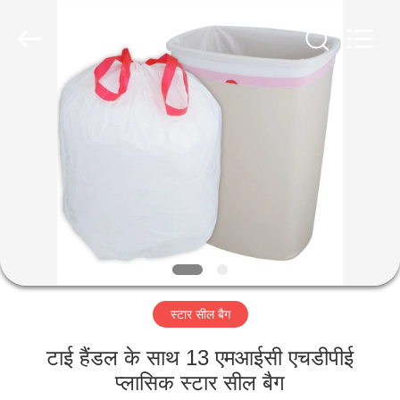
WEIFNAG
UNO
PACKING
PRODUCTS
CO.,LTD.
All
Rights
Reserved.
घर
उत्पादों
हमारे
बारे
में
स्टार सील बैग
कारखाना
भ्रमण
टाई हैंडल के साथ 13 एमआईसी एचडीपीई
प्लासिक स्टार सील बैग