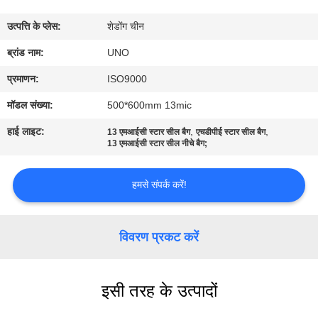
गुणवत्ता
उत्पत्ति के प्लेस:
शेडोंग चीन
नियंत्रण
ब्रांड नाम:
UNO
संपर्क
प्रमाणन:
ISO9000
करें
मॉडल संख्या:
500*600mm 13mic
हाई लाइट:
,
,
13 एमआईसी स्टार सील बैग
एचडीपीई स्टार सील बैग
समाचार
13 एमआईसी स्टार सील नीचे बैग;
हमसे संपर्क करें!
मामलों
साइटमैप
विवरण प्रकट करें
PRIVACY
इसी तरह के उत्पादों
POLICY