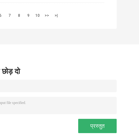
6
7
8
9
10
>>
>|
 छोड़ दो